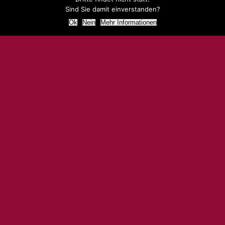
Sind Sie damit einverstanden?
Ok
Nein
Mehr Informationen
KONTAKT & TERMINVEREINBARUNG
Meine Angebote biete ich im Raum München,
Freising oder auch darüber hinaus an.
Bitte wende
Dich, zwecks Terminvereinbarung telefonisch an
mich.
Ich werde Dich liebevoll begleiten.
Schwerpunkt meiner Arbeit ist die Unterstützung bei
der Bewältigung des Alltags. Erfahrung,
Professionalität und die Weisheit des Herzens sind
meine Stärken. Ich freue mich von Dir zu hören.