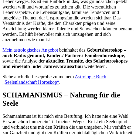
Lebensweges. Es ist ein Einblick in das, was grundsätzlich gelebt
werden will und worauf es zu achten gilt. Die wesentlichen
Lebensaspekte, die Lebensaufgabe, familiäre Tendenzen und
ungelöste Themen der Ursprungsfamilie werden sichtbar. Das
Verständnis der Kräfte, die den Charakter prägen und seine
Ausrichtung werden klarer. Talente und Schwächen können benannt
werden. Es hilft liebevoller mit sich umzugehen und sich
anzunehmen wie man ist.. .
Mein astrologisches Angebot
beinhaltet das
Geburtshoroskop –
auch Radix genannt, Kinder-/ Partner-/ Familienhoroskope
,
sowie die Analyse der
aktuellen Transite, des Solarhoroskopes
und eineHalb- oder Jahresvorausschau
weiterlesen.
Siehe auch die Leseprobe zu meinem
Astrologie Buch
„Seelenlandschaft Horoskop“
.
SCHAMANISMUS – Nahrung für die
Seele
Schamanismus ist für mich eine Berufung. Ich hatte nie eine Wahl.
Er war schon immer ein Teil meines Weges. Er ist ein Seelenpfad
und verbindet uns mit den Kräften die uns umgeben. Mir verhilft er
zur Ganzheit und gibt den Kräften der nichtalltäglichen Wirklichkeit