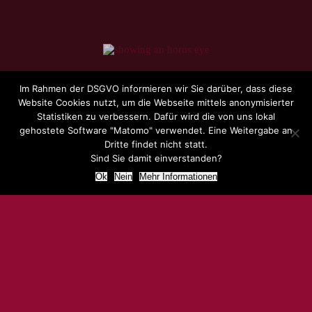
Im Rahmen der DSGVO informieren wir Sie darüber, dass diese
Website Cookies nutzt, um die Webseite mittels anonymisierter
Statistiken zu verbessern. Dafür wird die von uns lokal
gehostete Software "Matomo" verwendet. Eine Weitergabe an
Dritte findet nicht statt.
Sind Sie damit einverstanden?
KONTAKT & TERMINVEREINBARUNG
Ok
Nein
Mehr Informationen
Meine Angebote biete ich im Raum München,
Freising oder auch darüber hinaus an.
Bitte wende
Dich, zwecks Terminvereinbarung telefonisch an
mich.
Ich werde Dich liebevoll begleiten.
Schwerpunkt meiner Arbeit ist die Unterstützung bei
der Bewältigung des Alltags. Erfahrung,